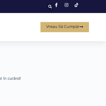
Vreau Să Cumpăr
t în curând!